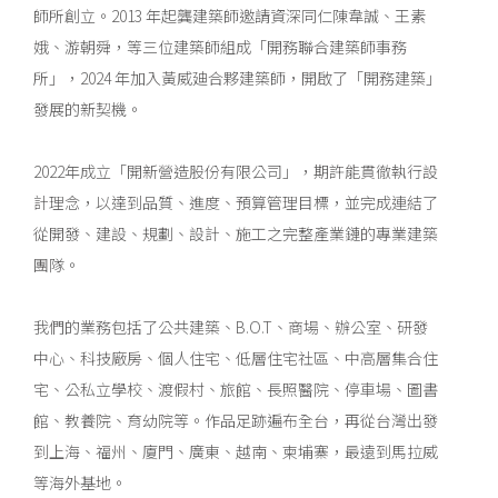
師所創立。2013 年起龔建築師邀請資深同仁陳韋誠、王素
娥、游朝舜，等三位建築師組成「開務聯合建築師事務
所」，2024 年加入黃威廸合夥建築師，開啟了「開務建築」
發展的新契機。
2022年成立「開新營造股份有限公司」，期許能貫徹執行設
計理念，以達到品質、進度、預算管理目標，並完成連結了
從開發、建設、規劃、設計、施工之完整產業鏈的專業建築
團隊。
我們的業務包括了公共建築、B.O.T、商場、辦公室、研發
中心、科技廠房、個人住宅、低層住宅社區、中高層集合住
宅、公私立學校、渡假村、旅館、長照醫院、停車場、圖書
館、教養院、育幼院等。作品足跡遍布全台，再從台灣出發
到上海、福州、廈門、廣東、越南、柬埔寨，最遠到馬拉威
等海外基地。