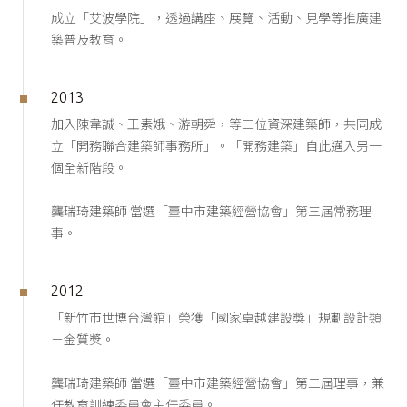
成立「艾波學院」，透過講座、展覽、活動、見學等推廣建
築普及教育。
2013
加入陳韋誠、王素娥、游朝舜，等三位資深建築師，共同成
立「開務聯合建築師事務所」。「開務建築」自此邁入另一
個全新階段。
龔瑞琦建築師 當選「臺中市建築經營協會」第三屆常務理
事。
2012
「新竹市世博台灣館」榮獲「國家卓越建設獎」規劃設計類
－金質獎。
龔瑞琦建築師 當選「臺中市建築經營協會」第二屆理事，兼
任教育訓練委員會主任委員。