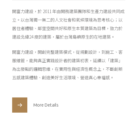
開富力建設，於 2011 年由開務建築團隊和生產力建設共同成
立。以台灣獨一無二的人文社會和氣候環境為思考核心；以
居住者體驗、鄰里空間共好和原生本質建築為目標，致力於
建設北緯24 度的建築，屬於台灣島嶼原生的在地建築。
開富力建設，開創完整建築模式，從規劃設計，到施工、客
服維管，能夠真正實踐設計者的建築初衷，延續以「建築」
為出發點的邏輯思維，在實用性與經濟性概念上，不斷創新
五感建築體驗、創造美好生活環境、營造真心幸福感。
More Details