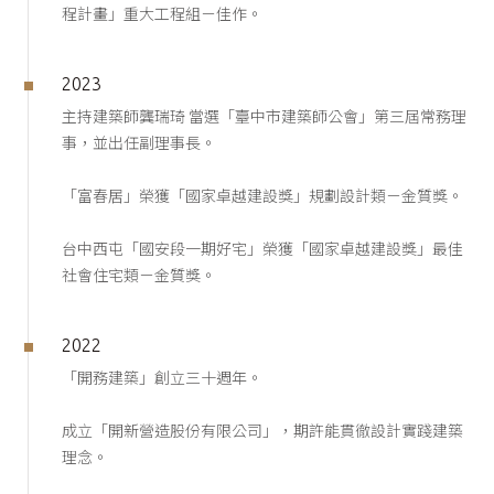
程計畫」重大工程組－佳作。
2023
主持建築師龔瑞琦 當選「臺中市建築師公會」第三屆常務理
事，並出任副理事長。
「富春居」榮獲「國家卓越建設獎」規劃設計類－金質獎。
台中西屯「國安段一期好宅」榮獲「國家卓越建設獎」最佳
社會住宅類－金質獎。
2022
「開務建築」創立三十週年。
成立「開新營造股份有限公司」，期許能貫徹設計實踐建築
理念。