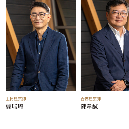
主持建築師
合夥建築師
龔瑞琦
陳韋誠