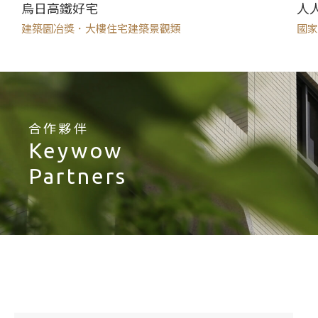
烏日高鐵好宅
人
建築園冶獎．大樓住宅建築景觀類
國家
合作夥伴
Keywow
Partners