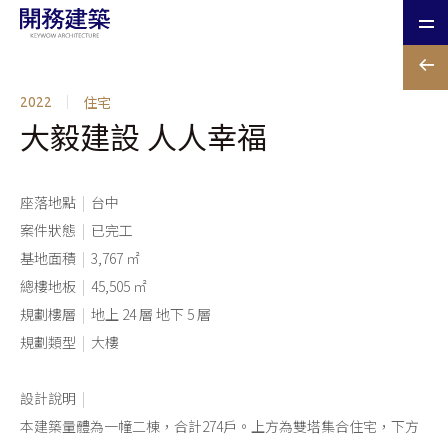
住宅
2022
大毅建設 人人幸福
座落地點
|
台中
案件狀態
|
已完工
基地面積
|
3,767 ㎡
總樓地板
|
45,505 ㎡
規劃樓層
|
地上 24 層 地下 5 層
規劃類型
|
大樓
設計說明
|
本建築量體為一幢二棟，合計274戶。上方為雙塔集合住宅，下方