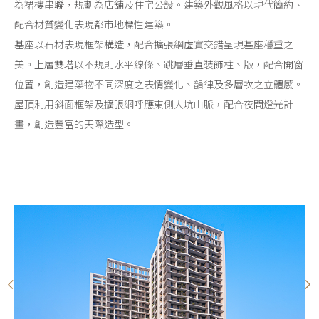
為裙樓串聯，規劃為店舖及住宅公設。建築外觀風格以現代簡約、
配合材質變化表現都市地標性建築。
基座以石材表現框架構造，配合擴張網虛實交錯呈現基座穩重之
美。上層雙塔以不規則水平線條、跳層垂直裝飾柱、版，配合開窗
位置，創造建築物不同深度之表情變化、韻律及多層次之立體感。
屋頂利用斜面框架及擴張網呼應東側大坑山脈，配合夜間燈光計
畫，創造豐富的天際造型。