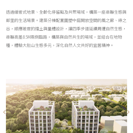
透過緩坡式地景、全齡化停留點及共聚場域，構築一座串聯生態與
鄰里的生活場景。建築分棟配置圍塑中庭開放空間的風之廊、綠之
谷，順應坡度的擋土與量體設計，讓四季步道延續周遭自然生態，
串聯高差8.5M兩側臨路，構築與自然共生的場域，並結合在地物
種，體驗大肚山生態多元，深化自然人文共好的宜居精神。