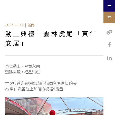
|
新聞
2023-04-17
動土典禮｜雲林虎尾「東仁
安居」
東仁動土，堅實永固
烈陽高照，福星滿座
本次典禮嘉賓還邀請到 行政院 陳建仁 院長
為 東仁安居 送上加倍的祝福&能量！