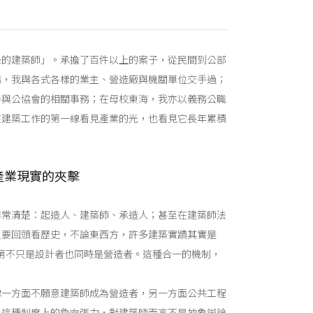
碌的建築師」。承擔了百件以上的案子，從民間到公部
場，我與各式各樣的業主、營造廠與機關單位交手過；
參與公協會的相關事務；在母校東海，我亦以義務公職
在建築工作的第一線看見產業的光，也看見它長年累積
產業現實的夾擊
非常清楚：起造人、建築師、承造人；甚至在建築師法
只要回頭看歷史，不論東西方，許多建築實蹟其實是
第不只是設計者也同時是營造者。這種合一的機制，
律一方面不願意建築師成為營造者，另一方面公共工程
。這種制度上的負向張力，對建築師而言不是抽象辯論