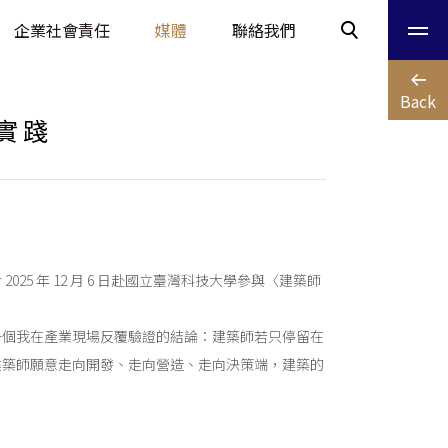
企業社會責任
媒體
聯絡我們
Back
築實踐
25 年 12 月 6 日赴國立臺灣科技大學參與〈建築師
一個我在產業現場反覆驗證的結論：建築師若只停留在
建築師願意走向開發、走向營造、走向決策端，建築的