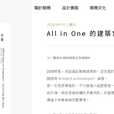
關於開務
設計實踐
開務文化
|
期刊
2026-04-10
All in One 的建
文／龔瑞琦 開務建築主持建築師
因緣際會，我結識莊雅典建築師，並受邀於 20
開發商 Architect as Developer〉論壇。
那一天我想傳達的，不只是個人經歷更是
設計端，很容易被結構性矛盾消耗；但當
價值才有機會被完整實現。