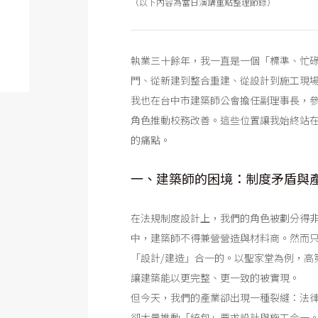
（以下內容為當日演講重點整理節錄）
執業三十餘年，我一直是一個「標準、忙
門、從新建到整合重建、從設計到施工現
我也在台中市建築師公會擔任副理事長，
角色推動校務改善。這些位置讓我始終站
的痛點。
一、建築師的困境：制度矛盾與
在法規制度設計上，我們的角色被劃分得
中，建築師不得兼營營造與材料商。然而
「設計/建造」合一的。以聖家堂為例，高
讓建築能以更完整、更一致的被實現。
但今天，我們的產業卻出現一種裂縫：法
卻大量推動「統包」要求設計與施工合一