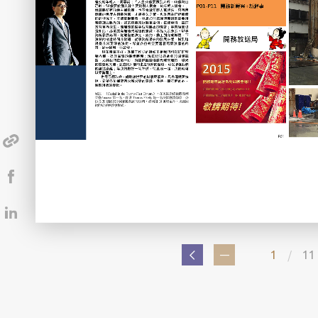
/
1
11