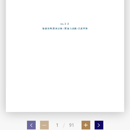
/
1
91