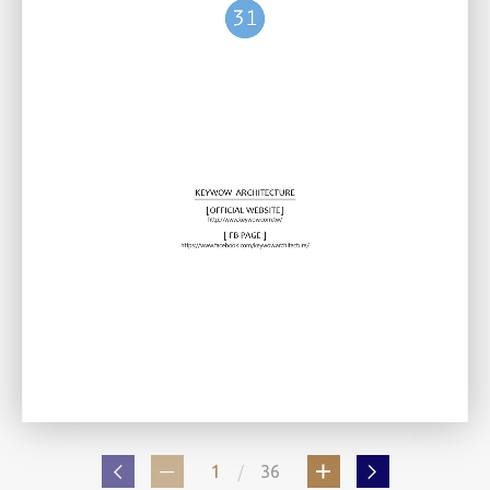
/
1
36