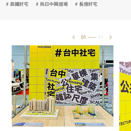
# 高鐵好宅
# 烏日中興道場
# 長億好宅
01
11