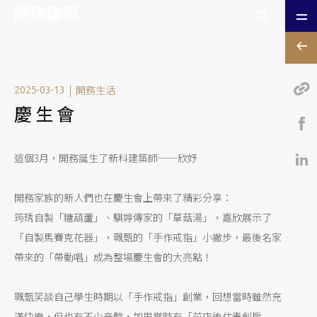
|
開務生活
2025-03-13
慶生會
這個3月，開務誕生了新科建築師——欣妤
開務家族的新人們也在慶生會上帶來了精彩分享：
筠琇自製「糖葫蘆」、騏婷傳家的「草菇湯」，嘉欣展示了
「自製馬賽克花器」，珮甄的「手作戒指」小撇步，最後名家
帶來的「帶動唱」成為整場慶生會的大亮點！
珮甄笑談自己學生時期以「手作戒指」創業，回想當時雖然充
滿快樂，但也有不少辛酸，如果當時有「前店後住青創房