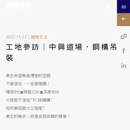
|
開務生活
2022-11-22
工地參訪｜中興道場．鋼構吊
裝
業主希望集會禮堂的空間
不要落柱、一定要寬闊！
樓高9米✖️跨距32米✖️深度40米
大跨距不落柱? RC接鋼構?
如何解這題大工程呢?
業主的需求，就是自我挑戰的機會！