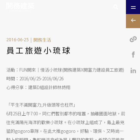
|
開務生活
2016-06-25
員工旅遊小琉球
活動：FUN開來｜慢活小琉球(開務建築X開富力建設員工旅遊)
時間：2016/06/25-2016/06/26
心得分享：建築D組設計師林詩翔
「平生不識開富力,升級頭等也枉然」
6月25日上午7:00，同仁們暫別都市的喧囂，抽離圖面地獄，前
往充滿陽光海洋的歡樂小琉球。在小琉球上組成了，島上最兇
猛的gogoro車隊，在此大推gogoro，好騎、環保、又時尚…
騎上的瞬間，魯蛇變溫拿成為眾人矚目的焦點，希望公司能每