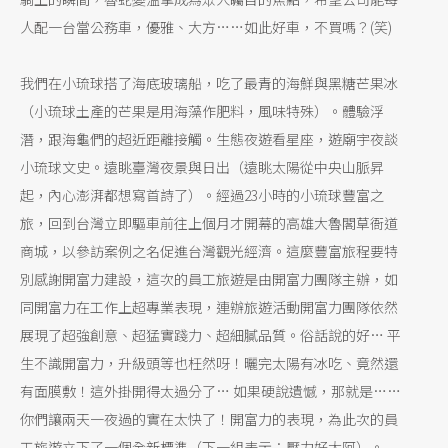
人配一台當公務車，優雅、大方……如此好車，不買嗎？(笑)
我們在小琉球搭了海底玻璃船，吃了最青的海鮮與黑糖芒果冰
（小琉球土產的芒果是用海藻作肥料，風味特殊）。體驗浮
潛，跟海龜們的超近距離接觸。生態夜遊看星座，遊廟宇夜談
小琉球文史。遠眺臺灣夜景與日出（遠眺太陽從中央山脈昇
起，內心澎湃都想寫首詩了）。經過23小時的小琉球豐富之
旅，回到台灣立即驅車前往上個月才開幕的高雄大魯閣草衙道
商城，以參訪案例之名促進台灣觀光經濟。這麼豐富旅程要特
別感謝開富力建設，這次的員工旅遊是由開富力團隊主辦，如
同開富力在工作上超專業表現，連辦旅遊活動開富力團隊依然
展現了超強創意、超猛實踐力、超細膩品質。俗話說的好… 平
生不識開富力，升級頭等也枉然呀！曬完太陽有冰吃、竟然還
有面膜敷！這外掛開得太過分了… 如果硬說遺憾，那就是……
你們讓兩天一夜過的實在太快了！開富力的表現，為此次的員
工旅遊立下了一個全新標準（下一組表示：壓力好大阿）。