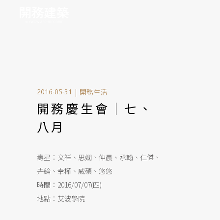
|
開務生活
2016-05-31
開務慶生會｜七、
八月
壽星：文祥、思嫻、仲晨、承翰、仁傑、
卉綸、幸樺、威碩、悠悠
時間：2016/07/07(四)
地點：艾波學院