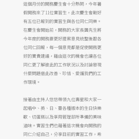
這個月份的開務慶生會十分熱鬧，今年暑
假開務來了11位實習生，此次慶生會剛好
有五位已報到的實習生與各位同仁同樂。
在慶生會開始前，開務的大家長龔先生將
今年度的開務要更好提案意見統整後跟各
位同仁回報，每一個意見都是促使開務更
好的寶貴建議，藉由這次的機會也讓各位
同仁更了解彼此的工作狀況以及討論發現
什麼問題借此改善、珍惜、愛護我們的工
作環境。
接著由主持人悠悠帶領九位壽星和大家一
起唱中、英、日、臺各種版本的生日快樂
歌、切蛋糕以及享用管理部所準備的美味
滷味。實習生們也藉著這次機會向開務的
同仁介紹自己，分享目前的實習工作，希