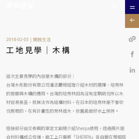
|
開務生活
2018-02-05
工地見學｜木構
這次主要見學的內容是木構的部分：
台灣木彤股份有限公司潘志慶總經理介紹木材的選擇、培育林
的發展與木構的應用。台灣的培育林因為沒有定期疏伐所以木
材容易長歪，就無法作為結構材料，在日本的培育林是不會砍
伐樹根的，在有計畫性的育林造木，依舊能做好水土保持。
搭接部分由交泰興的章定文副總介紹Sherpa使用，透過兩片鋁
合材料構成公母端，施工上只需將「SHERPA」各自鎖在預相搭